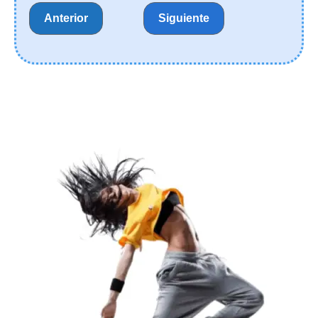
Anterior
Siguiente
ELIGE TU CLASE
HORARIO
Reserva de Plaza:
20€
Observaciones
Al completar tu reserva te enviaremos un email de